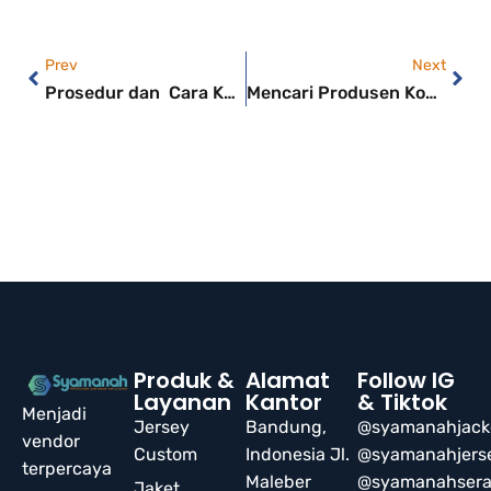
Prev
Next
Prosedur dan Cara Kerja dari Konveksi Tas Bandung
Mencari Produsen Konveksi, Jasa Jersey Printing di Bandung untuk Produksi Banyak
Produk &
Alamat
Follow IG
Layanan
Kantor
& Tiktok
Menjadi
Jersey
Bandung,
@syamanahjack
vendor
Custom
Indonesia Jl.
@syamanahjers
terpercaya
Maleber
@syamanahser
Jaket