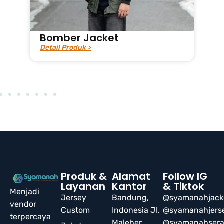
Bomber Jacket
Detail Produk >
D
Produk &
Alamat
Follow IG
Layanan
Kantor
& Tiktok
Menjadi
Jersey
Bandung,
@syamanahjack
vendor
Custom
Indonesia Jl.
@syamanahjers
terpercaya
Maleber
@syamanahser