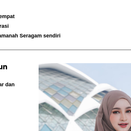
tempat
rasi
yamanah Seragam sendiri
un
ar dan