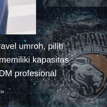
avel umroh, pilih
emiliki kapasitas
SDM profesional
rja