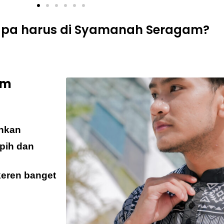
apa harus di Syamanah Seragam?
om
inkan
apih dan
keren banget