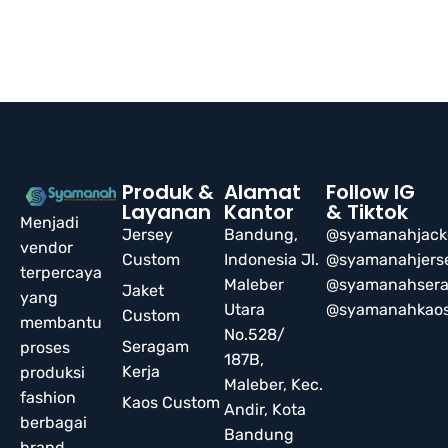
Produk &
Alamat
Follow IG
Layanan
Kantor
& Tiktok
Menjadi
Jersey
Bandung,
@syamanahjack
vendor
Custom
Indonesia Jl.
@syamanahjers
terpercaya
Maleber
@syamanahser
Jaket
yang
Utara
@syamanahkao
Custom
membantu
No.528/
Seragam
proses
187B,
Kerja
produksi
Maleber, Kec.
fashion
Kaos Custom
Andir, Kota
berbagai
Bandung
brand,