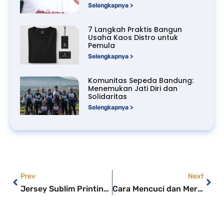
Selengkapnya >
7 Langkah Praktis Bangun
Usaha Kaos Distro untuk
Pemula
Selengkapnya >
Komunitas Sepeda Bandung:
Menemukan Jati Diri dan
Solidaritas
Selengkapnya >
Prev
Next
Jersey Sublim Printing vs Sablon Polyflex : Mana yang Lebih Baik untuk Tim Anda?
Cara Mencuci dan Merawat Jaket Varsity: Warna Tetap Tajam dan Awet Bertahun-tahun